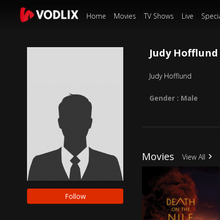
Home
Movies
TV Shows
Live
Speci
Judy Hofflund
Judy Hofflund
Gender : Male
Movies
View All
Follow