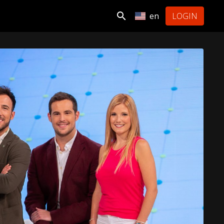
en
LOGIN