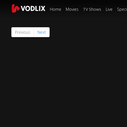
Home
Movies
TV Shows
Live
Speci
Previous
Next